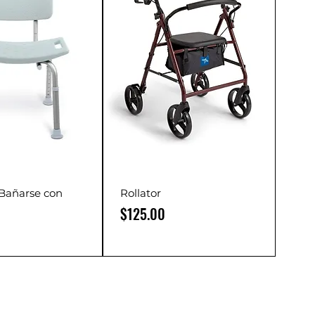
 Bañarse con
Rollator
Precio
$125.00