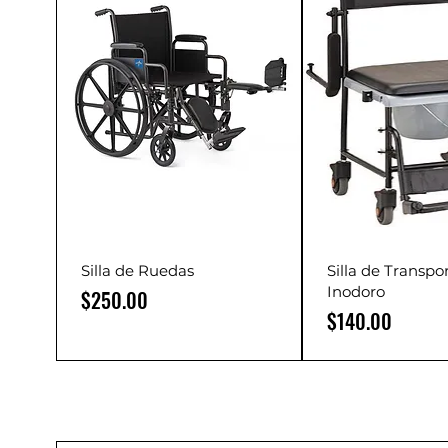
Silla de Ruedas
Silla de Transpo
Inodoro
Precio
$250.00
Precio
$140.00